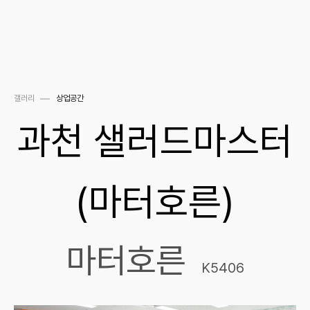
메뉴 바로가기
본문 바로가기
갤러리
상업공간
과천 샐러드마스터
(마터호른)
마터호른
K5406