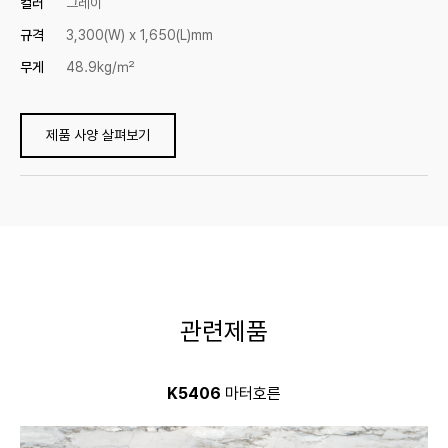
컬러
그레이
규격
3,300(W) x 1,650(L)mm
무게
48.9kg/㎡
제품 사양 살펴보기
관련제품
K5406
마터호른