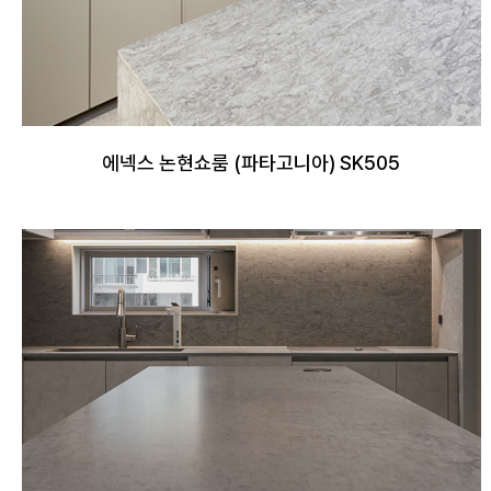
에넥스 논현쇼룸 (파타고니아) SK505